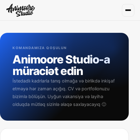
KOMANDAMIZA QOŞULUN
Animoore Studio-a
müraciət edin
İstedadlı kadrlarla tanış olmağa və birlikdə inkişaf
etməyə hər zaman açığıq. CV və portfolionuzu
bizimlə bölüşün. Uyğun vakansiya və layihə
olduqda mütləq sizinlə əlaqə saxlayacayıq 🙂